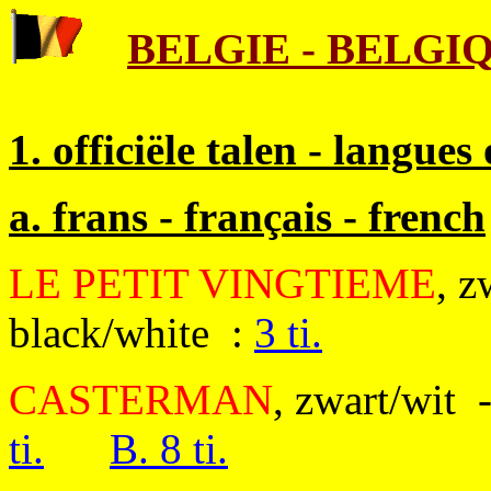
BELGIE - BELGI
1. officiële talen - langues 
a. frans - français - french
LE PETIT VINGTIEME
, z
black/white :
3 ti.
CASTERMAN
, zwart/wit 
ti.
B. 8 ti.