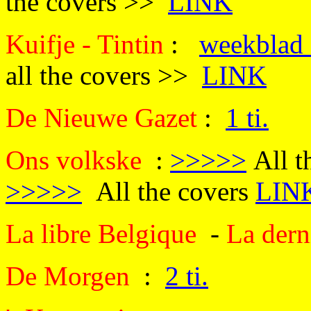
the covers >>
LINK
Kuifje - Tintin
:
weekblad 
all the covers >>
LINK
De Nieuwe Gazet
:
1 ti.
Ons volkske
:
>>>>>
All t
>>>>>
All the covers
LIN
La libre Belgique
-
La dern
De Morgen
:
2 ti.